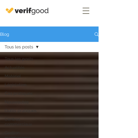
Blog
Tous les posts
Tous les posts
Actualités
Matériel
Législation
Cas pratiques
Nouveautés
Outils pratiques
Centres
commerciaux
Gestion
maintenance