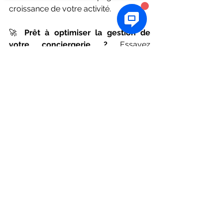
croissance de votre activité.
🚀 
Prêt à optimiser la gestion de 
votre conciergerie ?
 Essayez 
Verifgood
 dès aujourd’hui et 
transformez votre façon de gérer la 
maintenance et l’entretien des 
logements.
Voir tout
Posts récents