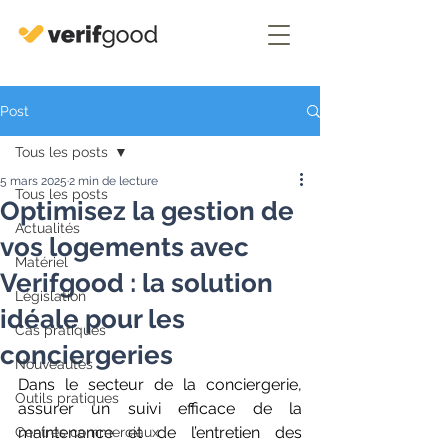
Post
Tous les posts
5 mars 2025
2 min de lecture
Tous les posts
Optimisez la gestion de
Actualités
vos logements avec
Matériel
Verifgood : la solution
Législation
idéale pour les
Cas pratiques
conciergeries
Nouveautés
Dans le secteur de la conciergerie, 
Outils pratiques
assurer un suivi efficace de la 
maintenance et de l’entretien des 
Centres commerciaux