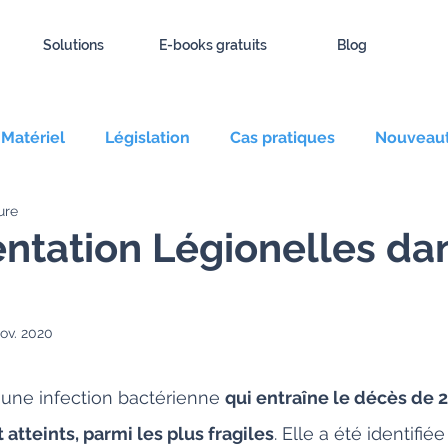
Solutions
E-books gratuits
Blog
Matériel
Législation
Cas pratiques
Nouveau
ure
 commerciaux
Gestion maintenance
Technique
tation Légionelles dan
nov. 2020
 une infection bactérienne 
qui entraîne le décès de 
 atteints, parmi les plus fragiles
. Elle a été identifié