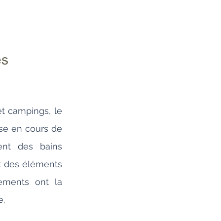
s 
t campings, le 
se en cours de 
ent des bains 
t des éléments 
ements ont la 
e.