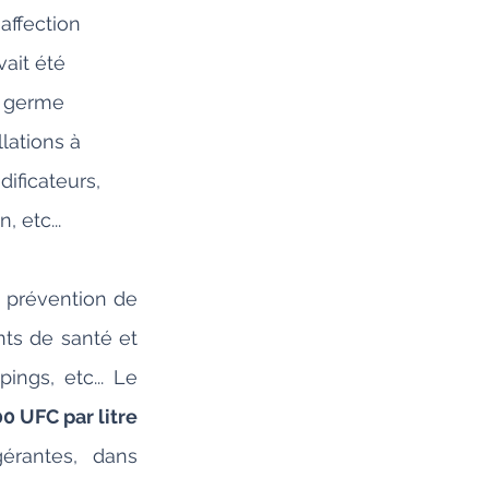
affection 
ait été 
u germe 
lations à 
ificateurs, 
 etc...
n prévention de 
ts de santé et 
ngs, etc... Le 
0 UFC par litre
érantes, dans 