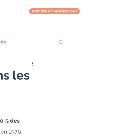
Prendre un rendez-vous
tés
s les
20 % des 
e en 1976 