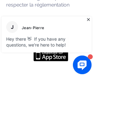
respecter la réglementation
About
Social media
Blog
LinkedIn
Free e-books
Facebook
FAQ
Legal
GTC
Contact us
Take appointment